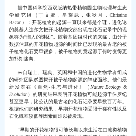
据中国科学院西双版纳热带植物园生物地理与生态
学研究组（丁文娜，星耀武，张秋月，
Christine
Bacon
）：开花植物的起源一直以来都是个谜，进化论
的奠基人达尔文把开花植物突然出现在化石记录中的现
象称为
“
恼人的谜团
”
。随着基因组时代的来临，由分子
数据估算的开花植物起源的时间比已发现的最古老的被
子植物化石要早很多，被子植物究竟起源于何时变得更
加扑朔迷离。
来自瑞士、瑞典、英国和中国的进化生物学者组成
的研究团队试图揭开被子植物起源的神秘面纱。他们最
新发表在《自然
-
生态与进化》（
Nature Ecology &
Evolution
）的研究结果表明开花植物可能起源于侏罗纪
甚至更早，比公认的最古老的化石记录要早数百万年。
根据他们的研究结果，早期开花植物受限于稀有性以及
石化概率较低等因素而难以被发现。
“
早期的开花植物很可能长期以来生活在由蕨类植物