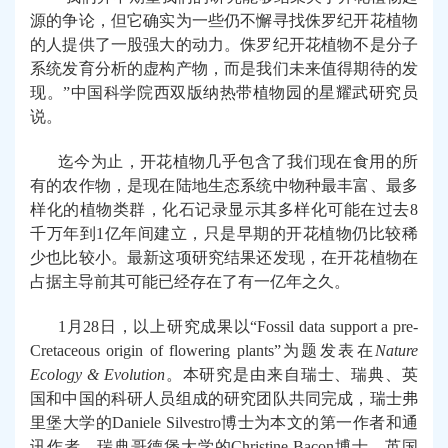
源的争论，但它确实为一些仍不懈寻找侏罗纪开花植物
的人提供了一股强大的动力。侏罗纪开花植物不是分子
系统发育分析的虚构产物，而是我们未来值得期待的发
现。
”
中国科学院西双版纳热带植物园的星耀武研究员
说。
迄今为止，开花植物几乎包含了我们现在食用的所
有的农作物，是现在陆地生态系统中物种最丰富、最多
样化的植物类群，化石记录显示其多样化可能在过去
8
千万年到
1
亿年间建立，只是早期的开花植物仍比较稀
少也比较小。最新这项研究结果还发现，在开花植物在
占据主导前其可能已经存在了有一亿年之久。
1
月
28
日，以上研究成果以
“Fossil data support a pre-
Cretaceous origin of flowering plants”
为题发表在
Nature
Ecology & Evolution
。本研究是由来自瑞士、瑞典、英
国和中国的科研人员组成的研究团队共同完成，瑞士弗
里堡大学的
Daniele Silvestro
博士为本文的第一作者和通
讯作者，瑞典哥德堡大学的
Christine Bacon
博士，英国