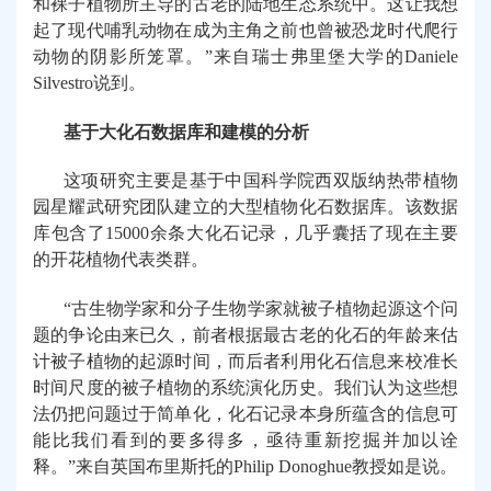
和裸子植物所主导的古老的陆地生态系统中。这让我想
起了现代哺乳动物在成为主角之前也曾被恐龙时代爬行
动物的阴影所笼罩。
”
来自瑞士弗里堡大学的
Daniele
Silvestro
说到。
基于大化石数据库和建模的分析
这项研究主要是基于中国科学院西双版纳热带植物
园星耀武研究团队建立的大型植物化石数据库。该数据
库包含了
15000
余条大化石记录，几乎囊括了现在主要
的开花植物代表类群。
“
古生物学家和分子生物学家就被子植物起源这个问
题的争论由来已久，前者根据最古老的化石的年龄来估
计被子植物的起源时间，而后者利用化石信息来校准长
时间尺度的被子植物的系统演化历史。我们认为这些想
法仍把问题过于简单化，化石记录本身所蕴含的信息可
能比我们看到的要多得多，亟待重新挖掘并加以诠
释。
”
来自英国布里斯托的
Philip Donoghue
教授如是说。