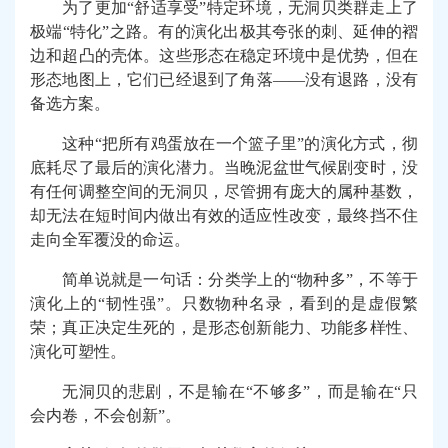
为了更加“舒适享受”特定环境，无洞贝类群走上了
极端“特化”之路。有的演化出极其夸张的刺、延伸的褶
边和超凸的壳体。这些形态在稳定环境中是优势，但在
形态地图上，它们已经退到了角落——没有退路，没有
备选方案。
这种“把所有鸡蛋放在一个篮子里”的演化方式，彻
底耗尽了最后的演化潜力。当晚泥盆世气候剧变时，没
有任何调整空间的无洞贝，尽管拥有庞大的属种基数，
却无法在短时间内做出有效的适应性改变，最终挡不住
走向全军覆没的命运。
简单说就是一句话：分类学上的“物种多”，不等于
演化上的“韧性强”。只数物种名录，看到的是虚假繁
荣；真正决定生死的，是形态创新能力、功能多样性、
演化可塑性。
无洞贝的悲剧，不是输在“不够多”，而是输在“只
会内卷，不会创新”。