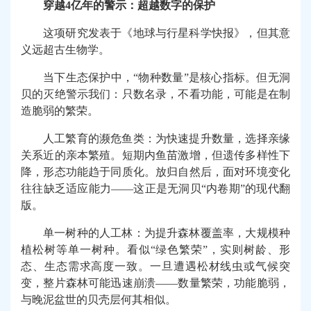
穿越4亿年的警示：超越数字的保护
这项研究发表于《地球与行星科学快报》，但其意
义远超古生物学。
当下生态保护中，“物种数量”是核心指标。但无洞
贝的灭绝警示我们：只数名录，不看功能，可能是在制
造脆弱的繁荣。
人工繁育的濒危鱼类：为快速提升数量，选择亲缘
关系近的亲本繁殖。短期内鱼苗激增，但遗传多样性下
降，形态功能趋于同质化。放归自然后，面对环境变化
往往缺乏适应能力——这正是无洞贝“内卷期”的现代翻
版。
单一树种的人工林：为提升森林覆盖率，大规模种
植松树等单一树种。看似“绿色繁荣”，实则树龄、形
态、生态需求高度一致。一旦遭遇松材线虫或气候突
变，整片森林可能迅速崩溃——数量繁荣，功能脆弱，
与晚泥盆世的贝壳层何其相似。