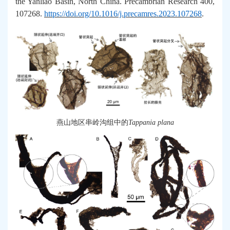
the Yanliao Basin, North China. Precambrian Research 400,
107268
.
https://doi.org/10.1016/j.precamres.2023.107268
.
燕山
地区
串岭沟
组中的
Tappania plana