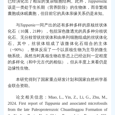
已经
演化出了
相应
的复杂细胞结构
。
此外，
Tappania
应
该
是一类处于生长期（
营养
阶段）
的生物体
，而非
繁殖
囊胞或休眠囊胞
，
但
目前
它的
具体
亲缘
关系仍是未知。
与
Tappania
一同产出的
还有
多种
多样
的
原核
丝状体
化石
（
10属
，
21种
），包括深色微透光
的
具多种
分枝
状
化石
、无分枝
管状
丝状体
和
由单列细胞组成的丝状体化
石
。
其中，
丝状
体
组成了
该微体化石组合
的主体
（
~9
0%），
整体反应了
一个以原核生物为主导的微生
物系统
。
虽然
当时
真核
生物在
形态上已经
达到
一定程度
的多样化（
和
中元古代的
相似
）
，但从
丰度上来看仍
是
边缘性
生物
。
本研究得到了
国家重点研发计划
和
国家自然科学基
金联合资助。
论文相关
信息：Miao, L., Yin, Z., Li, G., Zhu, M.,
2024. First report of
Tappania
and associated microfossils
from the late Paleoproterozoic Chuanlinggou Formation of