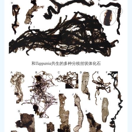
和
T
appania
共生的
多种
分枝
丝状体化石