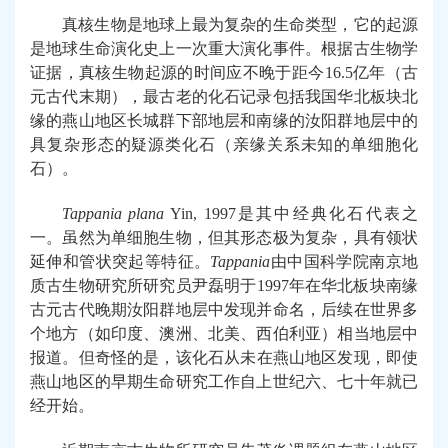
真核
生物
是
地球上
最为
复杂的生命
类型
，
它的
起源
是
地球生命演化史上一次重大演化事件
。根据古生物
学
证据
，
真核
生物起源的时间
应
不晚于
距今16.5亿
年
（古
元古代末
期）
，最
古老的
化石
记录
包括
我国华北板块北
缘
的
燕山地区
长城
群下部地层和南缘
的汝阳
群
地层
中的
具
复杂形态的
疑源类
化石（
亲缘关系
未知的
单细胞
化
石）
。
Tappania plana
Yin, 1997是
其中
经典化石代表之
一
。
虽然
为单细胞生物，但其形态极为复杂，
具有领状
延伸和管状突起
等
特征。
Tappania
由中国科学院南京地
质古生物研究所
研究员尹磊明
于1997年在
华北
板块
南缘
古元古代晚期汝阳群地层中
发现
并命名，
后
续在世界多
个地方
（如印度
、澳洲、
北美
、西伯利亚
）相当
地层
中
报道
。
但
奇怪
的是
，
该化石
从未在燕山地区发现
，即使
燕山
地区的早期
生命
研究工作自上世纪六、七十年就已
经开始。