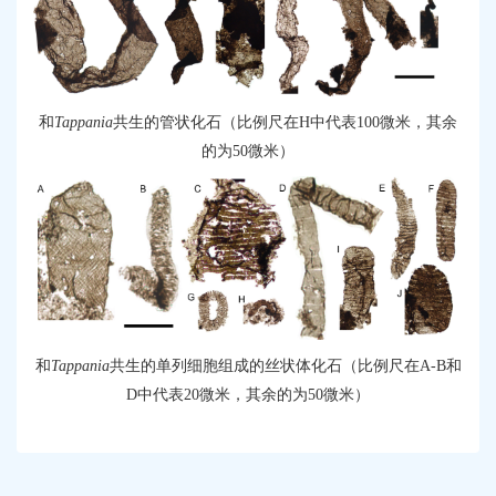
和
T
appania
共生的管状
化石
（比例尺在
H
中代表
100
微米
，
其余
的
为
50
微米）
和
T
appania
共生的单列细胞
组成的丝状体化石
（比例尺在
A
-B
和
D
中代表
20
微米
，
其余的
为
50
微米）