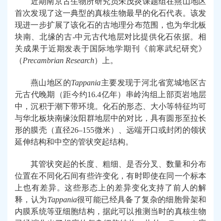
近期南京古生物所
研究员
朱茂炎
课题组在燕山地区
首次
发现了这一典型的真核生物
最早的
化石
代表
。
该
发
现进一步扩展了该化石的古地理分布范围，
也为
华北板
块
南
、北
缘
的
古
-中
元古代
地层对比
提供
化石
依据
。
相
关成果于近期发表于国际地学期刊《前寒武纪研究》
（
Precambrian Research
）上
。
燕山
地区的
Tappania
主要
发现于
河北省宽城地区古
元古代晚期（距今约16.4亿年）串岭沟组
上部页岩
地层
中，
沉积于
潮下带
环境。
化石的形态、大小
等
特征均可
与华北
板块
南缘
汝阳
群地层中的对比，
具有
圆形至拉长
形的膜壳
（直径
26–155
微米）
、远端开口或封闭的领状
延伸结构
和中空
的管状
突起结构
。
其
管状
突起
的长度、
粗细
、是否
分叉、
数量和
分布
位置在
不同化石间
有
些许变化，有时即使在同一个标本
上也有差异
。这些形态
上的差异变化
支持
了前人的解
释
，认为
Tappania
很可能已经
具备了
复杂
的细胞骨架
和
内膜系统
等
亚细胞结构
，据此
可以推测当时的真核生物