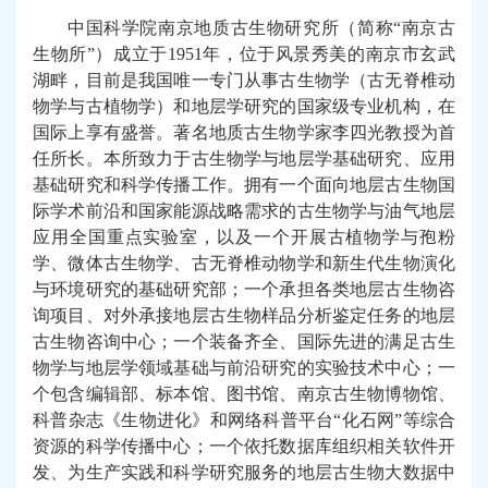
中国科学院南京地质古生物研究所（简称“南京古
生物所”）成立于1951年，位于风景秀美的南京市玄武
湖畔，目前是我国唯一专门从事古生物学（古无脊椎动
物学与古植物学）和地层学研究的国家级专业机构，在
国际上享有盛誉。著名地质古生物学家李四光教授为首
任所长。本所致力于古生物学与地层学基础研究、应用
基础研究和科学传播工作。拥有一个面向地层古生物国
际学术前沿和国家能源战略需求的古生物学与油气地层
应用全国重点实验室，以及一个开展古植物学与孢粉
学、微体古生物学、古无脊椎动物学和新生代生物演化
与环境研究的基础研究部；一个承担各类地层古生物咨
询项目、对外承接地层古生物样品分析鉴定任务的地层
古生物咨询中心；一个装备齐全、国际先进的满足古生
物学与地层学领域基础与前沿研究的实验技术中心；一
个包含编辑部、标本馆、图书馆、南京古生物博物馆、
科普杂志《生物进化》和网络科普平台“化石网”等综合
资源的科学传播中心；一个依托数据库组织相关软件开
发、为生产实践和科学研究服务的地层古生物大数据中