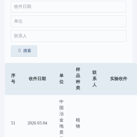
搜索
样
联
序
单
品
收件日期
系
实验收件
号
位
种
人
类
中
国
冶
金
植
51
2026.03.04
地
物
质