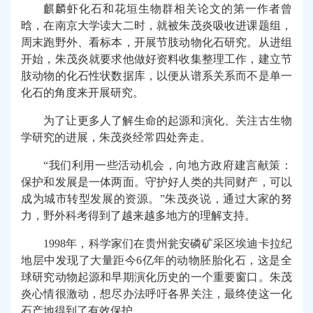
麒麟虾化石和花垣生物群相关论文的第一作者曾
晗，在南京大学读大二时，就被朱茂炎吸收进课题组，
周末跑野外、看标本，开展节肢动物化石研究。从进组
开始，朱茂炎就要求他做好资料收集整理工作，建立节
肢动物的化石性状数据库，以便从谱系关系而不是单一
化石的角度来开展研究。
为了让更多人了解生命的起源和演化、关注古生物
学研究的进展，朱茂炎经常四处奔走。
“我们利用一些活动机会，向地方政府建言献策：
保护和发展是一体两面。守护好人类的共同财产，可以
成为城市转型发展的资源。”朱茂炎说，通过大家的努
力，野外科考得到了越来越多地方的理解支持。
1998
年，科学家们在贵州瓮安磷矿采区埃迪卡拉纪
地层中发现了大量距今
6
亿年的动物胚胎化石，这是全
球研究动物起源和早期演化历史的一个重要窗口。朱茂
炎心情很激动，想尽办法呼吁各界关注，最终使这一化
石产地得到了有效保护。