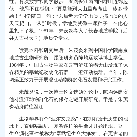
往。有次放学和同学散步，看到长江南面的群山连绵起
伏，他忍不住感慨：“要是能到大山里爬爬山，该多带
劲！”同学随口一句：“以后考大学学地质，搞地质的人
天天爬山。”从那时候，学地质就像一颗种子，在他心
里扎下了根。
1981
年，朱茂炎考入了长春地质学院（后
并入吉林大学）地质学专业。
读完本科和研究生后，朱茂炎来到中国科学院南京
地质古生物研究所，跟随研究员陈均远攻读博士学位。
1984
年，中国古生物学家在云南澄江的帽天山发现了保
存精美的寒武纪动物化石群——澄江动物群。当年，陈
均远正致力于开展澄江动物群的化石发掘和研究工作。
朱茂炎说，一次博士论文选题讨论中，陈均远建议
他对澄江动物群化石的保存之谜开展研究。于是，朱茂
炎动身前往澄江。
生物学界有个“达尔文之惑”：在拥有漫长历史的地
球上，直到寒武纪，复杂多样的生命才开始出现。这一
生命演化事件被称为“寒武纪生命大爆发”。在更古老的