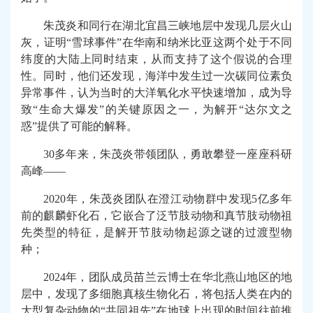
朱茂炎和同行在湖北宜昌三峡地层中发现几层火山
灰，证明“雪球事件”在华南和纳米比亚这两个处于不同
纬度的大陆上同时结束，从而支持了这个假说的合理
性。同时，他们还发现，海洋中发生过一次碳同位素负
异常事件，认为当时的大洋氧化水平快速增加，成为导
致“生命大爆发”的关键原因之一，为解开“达尔文之
惑”提供了可能的解释。
30
多年来，朱茂炎带领团队，勇敢攀登一座座科研
高峰——
2020
年，朱茂炎团队在澄江动物群中发现
5
亿多年
前的麒麟虾化石，它嵌合了泛节肢动物和真节肢动物祖
先类型的特征，是解开节肢动物起源之谜的过渡型物
种；
2024
年，团队成员苗兰云博士在华北燕山地区的地
层中，发现了多细胞真核生物化石，将包括人类在内的
大型复杂动物的“共同祖先”在地球上出现的时间往前推