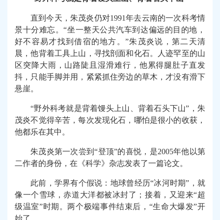
直到今天，朱茂炎仍对
1991
年去云南的一次科考情
景十分难忘。“坐一整天公共汽车到达偏远的目的地，
好不容易才找到借宿的地方。”朱茂炎说，第二天清
晨，他背着工具上山，寻找剖面和化石。人迹罕至的山
区突降大雨，山路陡且湿滑难行，他累得腿肚子直发
抖，只能手脚并用，紧紧抓住旁边的草木，才没有滑下
悬崖。
“野外科考就是背着馒头上山、背着石头下山”，朱
茂炎不觉得辛苦，每次发现化石，哪怕是很小的收获，
他都乐在其中。
朱茂炎第一次尝到“登顶”的喜悦，是
2005
年他以第
二作者的身份，在《科学》杂志发表了一篇论文。
此前，学界有个假说：地球曾经历“冰河时期”，就
像一个雪球，赤道大洋都被冰封了；接着，又迎来“超
级温室”时期。两个极端事件结束后，“生命大爆发”开
始了。