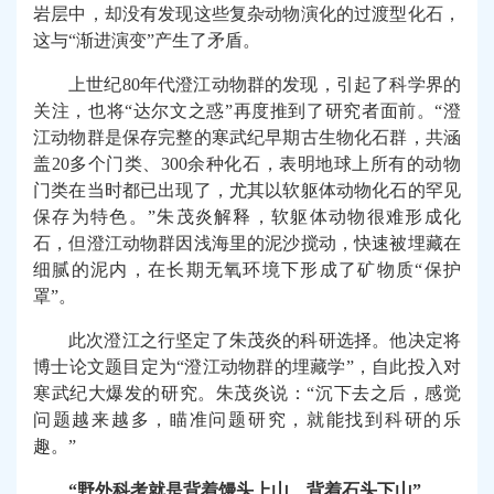
岩层中，却没有发现这些复杂动物演化的过渡型化石，
这与“渐进演变”产生了矛盾。
上世纪
80
年代澄江动物群的发现，引起了科学界的
关注，也将“达尔文之惑”再度推到了研究者面前。“澄
江动物群是保存完整的寒武纪早期古生物化石群，共涵
盖
20
多个门类、
300
余种化石，表明地球上所有的动物
门类在当时都已出现了，尤其以软躯体动物化石的罕见
保存为特色。”朱茂炎解释，软躯体动物很难形成化
石，但澄江动物群因浅海里的泥沙搅动，快速被埋藏在
细腻的泥内，在长期无氧环境下形成了矿物质“保护
罩”。
此次澄江之行坚定了朱茂炎的科研选择。他决定将
博士论文题目定为“澄江动物群的埋藏学”，自此投入对
寒武纪大爆发的研究。朱茂炎说：“沉下去之后，感觉
问题越来越多，瞄准问题研究，就能找到科研的乐
趣。”
“野外科考就是背着馒头上山、背着石头下山”