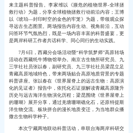
来主题科普报告。
李家维以《
濒
危的植物世界
-
全球拯
救行
动》
为题，分享全球植物拯救行动前沿内容；王博
以《琥珀—封印时空的金色的牢笼》为题，带领观众探
寻远古生态图景。
两场
报告内容生动、视角前沿，互动
问答环节气氛热烈，
既是一场内容丰富的科普盛宴，更
是两岸科研工作者共话科学、同心同行的生动实践。
7
月6日，西藏分会场活动暨“科学筑梦师”
高原转场
活动
在西藏牦牛博物馆举办。南京古生物所研究员、九
三学社社员张以春
，
副研究员、九三学社社员梁昆立足
青藏高原地域特色，带来两场贴合高原地质背景的专题
科普讲座。张以春在《世界屋脊上的远古生物：高原演
化的见证者》
报告
中，依托化石证据解读青藏高原隆升
历史与远古海洋生物演化历程；梁昆
围绕
《世界屋脊上
的珊瑚》展开分享，通过羌塘珊瑚礁化石，还原特提斯
洋生物交流、板块拼合的漫长地质变迁，为当地群众播
撒古生物科学种子。
本次宁藏两地联动科普活动，串联台海两岸科研交