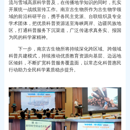
流与雪域高原科学普及，在传播地学知识的同时，扎实
开展统一战线宣传工作。南京古生物所作为古生物学领
域的前沿科研平台，携手
各
民主党派、台联组织及专业
学术团体，把优质科普资源送至海峡两岸、边疆民族地
区，打通科普服务下沉渠道，广泛传递求真务实、报国
为民的科学家精神。
下一步
，南京古生物所将持续深化跨区域、跨领域
科普
共建模式
，
持续
推动优质教育资源向
基层、边远地
区倾斜
，
不断扩宽科普服务覆盖面，以常态化科普惠民
行动助力全民科学素质稳步提升
。