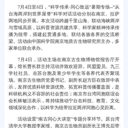
7
月4日至6日，“科学传承·同心致远”暑期专场--“从
台海两岸到世界屋脊”科学对话活动
分别
在南京
、
拉萨
两地
同步开展
。
本次活动
跨越
千里山海、联动海峡
两岸
与雪域高原
，以
科普资源
共建
共享
、
科学
家
精神传承
传
播为纽带
，搭建起贯通多地、联结各族各界的交流桥
梁。活动由中国科学院南京地质古生物研究所主办，多
家单位
联合
承办。
7
月4日，活动主场在南京古生物博物馆报告厅开
幕，馆长曹长群主持活动并致欢迎辞
。
民盟盟员、九三
学社社员、在苏台胞及青少年学生等各界代表
齐聚
现
场。南京古生物所党委书记
、副所长
赵方臣在致辞中表
示，发挥优质科研资源优势、拓宽科普传播覆盖面，是
科研机构
义不容辞
的
社会
责任；南京市台湾同胞联谊会
会长林敏洁表示，将持续推动宁台
在
科技、教育、文化
领域深化合作，以科学
为纽带拉近
两岸
同胞心灵距离
。
活动设置
“南古同心大讲堂”
专题分享
环节
。
原台湾
清华大学教授李家维、南京古生物所副所长王博
先后带