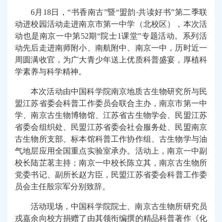
6
月18日，“书香南古”暨“盟韵·共读好书”第二季联
动进校园活动走进南京市第一中学（北校区），
本次
活
动也是南京一中第52期“院士1课堂”
专题活动
。系列活
动先后走进南师附小、南航附中、南京一中，历时近一
周圆满收官，为广大青少年送上优质科普盛宴，厚植科
学素养与科学精神。
本次活动由中国科学院南京地质古生物研究所与民
盟江苏省委会科普工作委员会联合主办，南京市第一中
学、南京古生物博物馆、江苏省古生物学会
、民盟江苏
省委会组织处、民盟江苏省委会社会服务处、民盟
南京
古生物所
支部、
标本馆科普工作协作组、古生物学与油
气地层应用全国重点实验室
承办。
活动上，
南京一中副
校长陆芷茗主持
；
南京一中校长陈立其
，
南京古生物所
党委书记
、副所长
赵方臣
，
民盟江苏省委会科普工作委
员会主任殷宗军分别致辞。
活动现场，
中国科学院院士、南京古生物所研究员
戎嘉余向校方捐赠了由其领衔编撰的精品科普著作《化