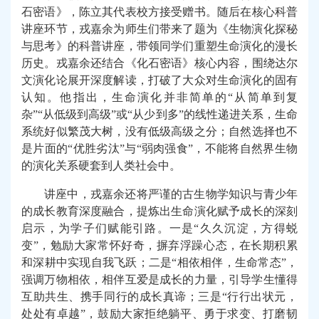
石密语》，陈立其代表校方接受赠书。
随后在
核心
科普
讲座
环节，戎嘉余为师生们带来了题为《生物演化探秘
与思考》的科普讲座，带领同学们重塑生命演化的漫长
历史。
戎嘉余还
结合《化石密语》核心
内容
，
围绕
达尔
文演化论
展开深度解读
，打破了大众对生命演化的固有
认知。他指出，生命演化并非简单的“从简单到复
杂”“从低级到高级”或“从少到多”
的线性递进关系
，生命
系统好似
繁茂
大树
，
没有低级高级之分；自然选择也不
是
片面
的“优胜劣汰”与“弱肉强食”，不能将自然界生物
的演化关系硬套到人类社会中。
讲座中，
戎嘉余还
将严谨的古生物学知识与青少年
的成长
教育
深度融合，提炼
出
生命演化
赋予成长
的
深刻
启示
，
为学子们赋能引路。一是“久久沉淀，方得蜕
变”，勉励大家常怀好奇
，摒弃浮躁心态，
在长期
积累
和
深耕中
实现自我
飞跃；二是“相依相伴，生命常态”，
强调万物相依，相伴互爱是成长的力量
，引导学生懂得
互助共生、携手同行的成长真谛
；三是“行行出状元，
处处有卓越”，鼓励大家
拒绝
躺平
、
勇于求变
、
打磨韧