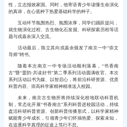
性，立志报效家国。
同时，
他寄语青少年读懂生命演化
的真谛，在心底种下热爱基础科学的种子。
互动环节氛围热烈、氛围浓厚，同学们踊跃提问，
就
生物
演化
过程
、古生物
化石
发掘
、科研探索历程
等话
题与
戎嘉余深入交流
。
活动
最后，陈立其向戎嘉余颁发了南京一中“崇文
导师”聘书。
随着本
次南京一中专场活动顺利落幕，
“书香南
古”暨“盟韵·共读好书”第二季系列活动圆满收官。本次
系列活动以书为媒、以智启心，将
前沿
科研资源、优质
科普内容、崇高科学家精神精准送入校园。
未来，南京古生物所将持续深化校地联动科普机
制，常态化开展“书香南古”系列科普进校园活动，持续
盘活科研科普资源、创新科普传播形式，以科学家精神
赋能青少年成长，引领青少年们怀揣热爱、探索未知，
在追逐科学真理的征途上笃行不怠。