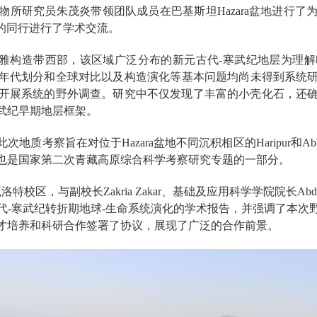
物所研究员朱茂炎带领团队成员
在巴基斯坦
Hazara
盆
地进行了
的同行
进行了
学术
交流
。
雅构造带西部，该区域广泛分布的
新元古代
-
寒武纪地层
为理解
年代划分和全球对比以及构造演化等基本问题均尚未得到系统
开展系统的野外调查
。
研究中
不仅发现了丰富的小壳化石，还
武纪早期地层框架。
此次地质考察旨在对位于
Hazara
盆地不同沉积相区的
Haripur
和
Ab
也
是国家第二次青藏高原综合科学考察研究专题的一部分。
瓦洛特校区，与副校长
Zakria Zakar
、基础及应用科学学院院长
Abd
代
-
寒武纪转折期地球
-
生命系统演化的学术报告，并强调了本次
才培养和科研合作签署了协议，展现了广泛的合作前景。