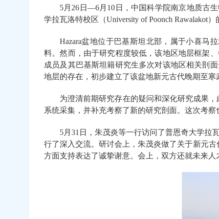
5
月
26
日—
6
月
10
日，中国科学院南京地质古生
学拉瓦洛特校区
（
University of Poonch Rawalakot
）
Hazara
盆地
位于巴基斯坦北部，属于小喜马拉
料。然而，由于研究程度较低，该地区地层框架、
成员及其巴基斯坦籍研究生多次对
该地区
相关剖面
地层的存在，初步建立了该盆地新元古代晚期至寒
为澄清前期研究存在的疑问和深化研究成果，
系统采集，并补充考察了新的研究剖面。这次考察
5
月
31
日，朱茂炎等一行访问了普恩奇大学拉
行了深入交流。研讨会上，朱茂炎做了关于新元古
方面支持表达了诚挚谢意。
会上
，双方
还
就未来人