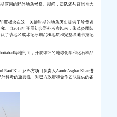
为期两周的野外地质考察
。
期间，团队还
与普恩奇大
印度板块在这一关键时期的地质历史提供了珍贵资
研究。自
2018
年开展初步野外考察以来，朱茂炎团队
确认了该地区成冰纪冰期沉积地层和完整埃迪卡拉纪
bottabad
等地剖面，开展详细的地球化学和化石样品
ul Rauf Khan
及巴方项目负责人
Aamir Asghar Khan
进
野外科考的重要性，对巴方政府和合作团队提供的各