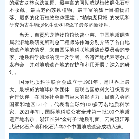
的远古森林实践复原、最丰富的同期成煤植物群化石标
本收藏、最古老的苏铁植物、最丰富的瓢叶目植物群
落、最多的化石植物整体重建，“植物庞贝城”的发现和
研究为古生物演化生命树增添了最多的新物种。
当天，
自贡恐龙博物馆馆长曾小芸、中国地质调查
局岩溶地质研究所副总工程师陈伟海分别介绍了各自地
质遗产地的情况。来自国际地科联地质遗迹委员会的专
家、地质科学领域的院士及学者、各遗产地代表等参加
发布会，并对地质遗产地的保护和利用开展
了
深入的研
讨。
国际地质科学联合会成立于
1961
年，是世界上最
大、最权威的地球科学团体，是联合国教科文组织官方
合作伙伴，在国际社会拥有巨大的影响力，目前入会的
国家和地区
121
个，代表着全球约
100
多万名地质科学
家。
2021
年初，国际地科联公布全球第一批
100
个地质
遗产地名录，浙江长兴“金钉子”地质剖面、
云南澄江寒
武纪化石产地和化石库
等
7
个中国地质遗迹成功入选。