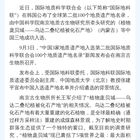
近日，国际地质科学联合会（以下简称
“
国际地科
联
”
）在韩国公布了全球第二批
100
个地质遗产地名录，
由中国科学院南京地质古生物研究所牵头
研究的
《植物
庞贝城
——乌达二叠纪植被化石产地》（内蒙古）
等中
国三地成功
入选
。
9
月
3
日，“中国
3
家地质遗产地入选第二批国际地质
科学联合会
100
个地质遗产地名录”新闻发布会在
南京古
生物所
召开。
发布会上，
受国际地科联委托，国际地科联国际地
质遗迹委员会副主席、中国地质大学（北京）教授张建
平宣布中国入选遗产地名单并介绍遴选的背景情况。
南京古生物所
所长王军
介绍了
“植物庞贝城——乌
达二叠纪植被化石产地”的相关情况。乌达二叠纪植被
化石产地有着大量重建的化石植物，是全球最精确（通
过样方采样法）重建的成煤森林景观，为了解地史时期
群落生态提供了一个独特的窗口。截至目前的调查研
究，“植物庞贝城”现已囊括了
5
项世界之最：最大面积