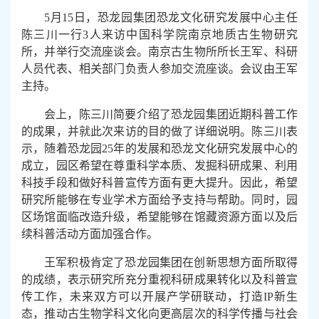
5
月
15
日，恐龙园集团恐龙文化研究发展中心主任
陈三川一行
3
人来访中国科学院南京地质古生物研究
所，并举行交流座谈会。南京古生物所所长王军、科研
人员代表、相关部门负责人参加交流座谈。会议由王军
主持。
会上，陈三川简要介绍了恐龙园集团近期科普工作
的成果，并就此次来访的目的做了详细说明。陈三川表
示，随着恐龙园
25
年的发展和恐龙文化研究发展中心的
成立，园区希望在尊重科学本质、发掘科研成果、利用
科技手段和做好科普宣传方面有更大提升。因此，希望
研究所能够在专业学术方面给予支持与帮助。同时，园
区场馆面临改造升级，希望能够在馆藏资源方面以及后
续科普活动方面加强合作。
王军积极肯定了恐龙园集团在创新思想方面所取得
的成绩，表示研究所充分重视科研成果转化以及科普宣
传工作，未来双方可以开展产学研联动，打造
IP
新生
态，推动古生物学科文化向更高层次的科学传播与社会