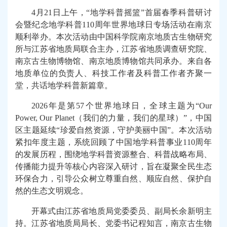
4
月21日上午，“地学科普摇篮”首届春季科普研讨
会暨纪念地学科普110周年世界地球日专场活动在
南京
顺利
举办。本次活动由中国科学院南京地质古生物研究
所与江苏省地质局联合主办，江苏省地质调查研究院、
南京古生物博物馆、南京地质博物馆共同承办。来自各
地质单位的负责人、科技工作者及科普工作者齐聚一
堂，共话地学科普新篇章。
2026
年是第57个世界地球日，全球主题为“Our
Power, Our Planet（我们的力量，我们的星球）”，中国
区主题延续“珍爱自然资源，守护美丽中国”。本次活动
紧扣年度主题，
系统
回顾了中国地学科普事业110周年
的
发展
历程，
围绕
地学科普资源
整合
、科普战略
布局、
传播能力
提升等核心内容
深入研讨
，旨在凝聚全民
生态
环保
合力
，
引导公众
树立尊重自然、顺应自然、保护自
然的生态文明观念。
开幕式由江苏省地质
局党委委员、副局长
余新明主
持。江苏省地质局局长、党委书记程知言，
南京古生物