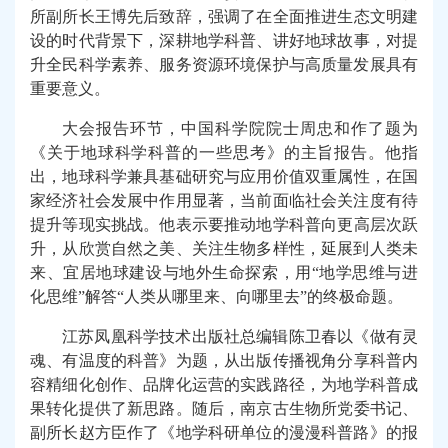
所副所长王博
先后
致辞，强调了在
全面推进
生态文明建
设
的时代
背景下，深耕地学科普、讲好地球故事，对提
升全民科学素养、服务资源环境保护与高质量发展具有
重要意义。
大会报告环节，
中国科学院院士周忠和作了题为
《关于地球科学科普的一些思考》的主旨报告。
他
指
出，地球科学兼具基础
研究
与应用
价值双重属性
，在国
家经济社会发展中作用显著，当前面临社会
关注度有待
提升等现实
挑战。
他表示要推动
地学科普
向
更高层次
跃
升
，从欣赏自然之美、关注生物多样性，延展到人类未
来、宜居地球
建设
与地外生命
探索
，用“地学思维与进
化思维”解答“人类从哪里来、向哪里去”的终极命题。
江苏凤凰科学技术出版社总编辑陈卫春以《做有灵
魂、有温度的科普》为题，从出版
传播
视角
分享
科普内
容精细化
创作、
品牌化
运营的实践路径，为地学科普成
果转化
提供了新思路。
随后，南京古生物所
党委书记、
副所长
赵方臣作了《地学科研单位的漫漫科普路》的报