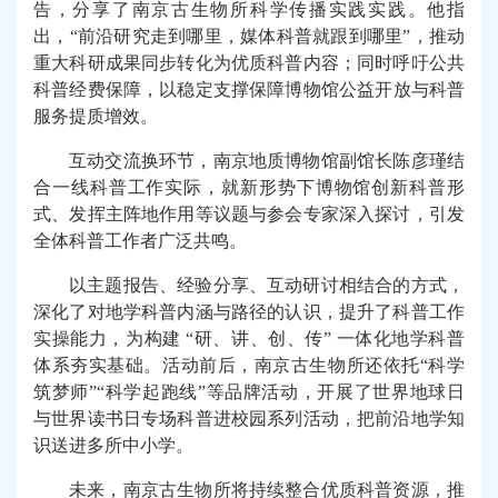
告，分享了南京古生物所科学传播实践
实践
。他指
出，“前沿研究走到哪里，媒体科普就跟到哪里”，推动
重大科研成果同步转化为优质科普内容
；
同时呼吁
公共
科普经费保障，以稳定支撑保障
博物馆
公益
开放
与科普
服务提质增效
。
互动交流
换环节，
南京地质博物馆副馆长陈彦瑾结
合一线科普工作实际，就新形势下博物馆创新科普形
式、发挥主阵地作用等议题与
参
会专家深入探讨，引发
全体
科普工作者广泛共鸣。
以主题报告、经验分享、互动研讨相结合的方式，
深化了对地学科普内涵与路径的认识，提升了科普工作
实操能力，为构建 “研、讲、创、传” 一体化地学科普
体系夯实基础。活动前后，南京古生物所还依托“科学
筑梦师”“科学起跑线”等品牌活动，开展了世界地球日
与世界读书日专场
科普进校园系列
活动，把前沿地学知
识送进多所中小学。
未来，南京古生物所将持续整合优质科普资源，推