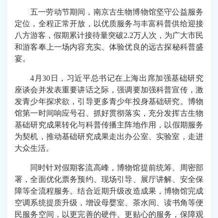
五一劳动节期间，南京古生物博物馆坚守公益服务
定位，全程正常开放，以优质服务与丰富科普供给迎接
八方游客，
假期
累计接待
量
突破2.2万人次，为
广大
市民
和游客
奉
上一场内容充实、体验优良的远古探秘科普盛
宴。
4
月30日
，
习近平总书记在上海出席加强基础研究
座谈会并发表重要讲话之际，强调要加强科普宣传，激
发青少年探求欲，引导更多青少年投身基础研究。博物
馆
第一时间
响应号召、抓好贯彻落实，充分发挥古生物
基础研究成果
转化
与科普
传播主
阵地作用，以假期
服务
为契机，推动基础研究成果走出
办公室、实验室，
走进
大众生活。
同时针对假期客流高峰
，博物馆
提前统筹、
周密部
署，全面优化票务
预约
、
现场引导、
展厅讲解、安全保
障等
全流程
服务。结合近期升级改造成果，博物馆完成
空调系统
提质升级
，
增设母婴室、茶水间、读书角等便
民服务空间，以更
完善的硬件、更
贴心的服务，
保障观