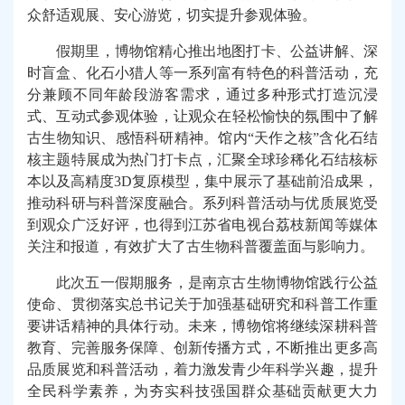
众舒适观展、安心游览，切实提升参观体验。
假期里，博物馆精心推出地图打卡、公益讲解、深
时盲盒、化石小猎人等一系列富有特色的科普活动，充
分兼顾不同年龄段游客需求，通过多种形式
打造
沉浸
式
、互动式
参观
体验
，
让观众
在轻松愉快的氛围中
了解
古生物知识、感悟科研精神
。
馆内“天作之核”
含化石
结
核主题特展成为热门打卡
点
，汇聚全球
珍稀
化石结核标
本以及高精度3D复原模型，集中展示了基础
前沿
成果，
推动
科研
与科普深度融合。系列科普活动与优质展览受
到观众广泛好评，也得到江苏省电视台荔枝新闻
等
媒体
关注和报道
，有效
扩大了古生物科普
覆盖面与影响力
。
此次五一假期
服务
，
是
南京古生物博物馆践行公益
使命
、
贯彻落实总书记关于加强基础研究和科普工作重
要讲话精神的具体行动。未来，博物馆将继续深耕科普
教育、完善服务保障、创新传播方式，不断推出更多
高
品质
展览和科普活动，着力激发青少年科学
兴趣
，提升
全民
科学素养，为
夯实
科技强国群众基础
贡献更大力