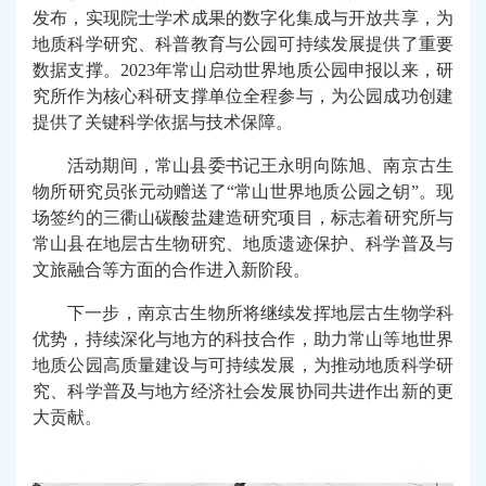
发布，实现院士学术成果的数字化集成与开放共享，为
地质科学研究、科普教育与公园可持续发展提供了重要
数据支撑。2023年常山启动世界地质公园申报以来，
研
究所
作为核心科研支撑单位全程参与，为公园成功创建
提供了关键科学依据与技术保障。
活动期间，常山县委书记王永明向陈旭、
南京古生
物所
研究员张元动赠送
了
“常山世界地质公园之钥”。
现
场签约的
三衢山碳酸盐建造研究项目，标志着
研究所
与
常山县在地层古生物研究、地质遗迹保护、科学普及与
文旅融合等方面的合作进入新阶段。
下一步，
南京古生物所
将继续发挥地层古生物学科
优势，持续深化与地方的科技合作，助力常山
等地
世界
地质公园高质量建设与可持续发展，为推动地质科学研
究、科学普及与地方经济社会发展协同共进作出新的更
大贡献。