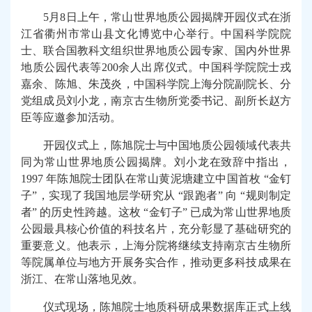
5
月8日上午，常山世界地质公园揭牌开园仪式在浙
江省衢州市常山县文化博览中心举行。中国科学院院
士、联合国教科文组织世界地质公园专家、国内外世界
地质公园代表等200余人出席仪式。
中国科学院
院士戎
嘉余、陈旭、朱茂炎，中国科学院上海分院副院长、分
党组成员刘小龙，
南京古生物所
党委书记、副所长赵方
臣等应邀参加活动。
开园仪式上，陈旭院士与中国地质公园领域代表共
同为常山世界地质公园揭牌。刘小龙在致辞中指出，
1997 年陈旭院士团队在常山黄泥塘建立中国首枚 “金钉
子”，实现了我国地层学研究从 “跟跑者” 向 “规则制定
者” 的历史性跨越。这枚 “金钉子” 已成为常山世界地质
公园最具核心价值的科技名片，充分彰显了基础研究的
重要意义。他表示，上海分院将继续支持
南京古生物所
等院属单位与地方开展务实合作，推动更多科技成果在
浙江、在常山落地见效。
仪式现场，陈旭院士地质科研成果数据库正式上线