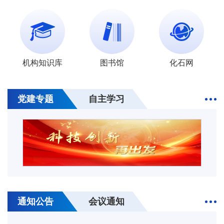
31
关于转发《2026年度国家自然科学基金指南引
导类原创探索计划项目“岩石圈与固体力学：多
2026-07
场多尺度实验观测与物理本构”申请指南》的通
31
关于转发《2026年度国家自然科学基金指南引
知
导类原创探索计划项目“跨圈层多尺度地球流体
2026-07
机构知识库
图书馆
化石网
动力学：新技术、新理论与新范式”申请指南》
31
关于转发《2026年度国家重大科技平台国际开
的通知
放合作基础研究专项（试点）项目指南》的通知
2026-07
党建专题
自主学习
30
南京古生物所非在编项目聘用人员（劳务派遣）
招聘启事（2026年第7期）
2026-07
26
采购公告
2026-06
30
第二届地质年代学暑期学校通知（2026.9.1-
9.3，北京）
2026-07
18
关于转发《国家自然科学基金“十五五”第一批重
大项目指南》的通知
2026-06
28
2026中国天体生物学暨大洋洲天体生物学联合
通知公告
会议通知
会议（第三号通知）（2026.8.27-31，南京）
2026-07
02
关于转发基金委与日本学术振兴会合作交流与双