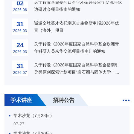
边研讨会项目指南的通知
2026-06
14
第二十届国际介形类大会（ISO 20）第三轮通
知（8月17日—21日，北京）
2026-07
31
诚邀全球英才依托南京古生物所申报2026年优
青（海外）项目
2026-03
09
中国古生物学会古生态专业委员会第九届一次学
术年会（第一轮通知）（2026.8.21-27，云
2026-07
24
关于转发《2026年度国家自然科学基金欧洲青
南）
年科研人员来华交流项目指南》的通知
2026-03
02
“新元古代大冰期前后生态系统与环境演变”国际
会议第二轮通知（2026.7.4-7，南京）
2026-07
31
关于转发《2026年度国家自然科学基金指南引
导类原创探索计划项目“岩石圈与固体力学：多
2026-07
29
中国古生物学会微体学分会第二十一次学术年
场多尺度实验观测与物理本构”申请指南》的通
会-中国古生物学会化石藻类专业委员会第十一
2026-06
31
关于转发《2026年度国家自然科学基金指南引
知
届会员代表大会暨第二十二次学术年会-江苏省
导类原创探索计划项目“跨圈层多尺度地球流体
2026-07
25
关于召开第14届全国同位素地质年代学与同位
古生物学会2026年学术年会（第二轮通知）
动力学：新技术、新理论与新范式”申请指南》
素地球化学学术讨论会的通知（一号通知）
（2026.9.4-9，伊宁）
2026-06
31
关于转发《2026年度国家重大科技平台国际开
学术讲座
招聘公告
的通知
（11.27-29，南京）
放合作基础研究专项（试点）项目指南》的通知
2026-07
22
第二十八届中国科协年会“应用大数据和人工智
学术沙龙（7月28日）
能揭示极端气候背景下的生物演化、古生态响应
2026-06
30
南京古生物所非在编项目聘用人员（劳务派遣）
与深时碳循环专题论坛（地球科学领域）”会议
07-27
招聘启事（2026年第7期）
2026-07
15
“新元古代大冰期前后生态系统与环境演变”国际
通知（7.12-13，北京）
学术沙龙（7月20日）