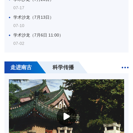
会议第一轮通知（2026.7.4-7，南京）
2026-06
26
采购公告
07-17
2026-06
25
第七届国际古生物学大会（2026.11.30- 12.3，
学术沙龙（7月13日）
南非开普敦）
2026-05
07-10
18
关于转发《国家自然科学基金“十五五”第一批重
学术沙龙（7月6日 11:00）
大项目指南》的通知
2026-06
23
中国古生物学会第三十二届学术年会第一轮通知
07-02
（2026.10.23-26，西安）
2026-04
02
关于转发基金委与日本学术振兴会合作交流与双
边研讨会项目指南的通知
2026-06
20
第七届国际古地理学会议（2026.10.16-19，阿
南京古生物所非在编项目聘用人员（劳务派遣）招聘启事
根廷门多萨）
2026-04
走进南古
科学传播
（2026年第7期）
31
诚邀全球英才依托南京古生物所申报2026年优
青（海外）项目
07-30
2026-03
17
第三届亚洲古生物学大会第二轮通知
（2027.3.2-5，泰国）
2026-04
南京古生物所特别研究助理招聘通知（长期有效）
24
关于转发《2026年度国家自然科学基金欧洲青
07-29
年科研人员来华交流项目指南》的通知
2026-03
03
第38届国际地质大会第一轮会议通知
中国科学院南京地质古生物研究所博士后招聘通知
（2028.8.12-20，卡尔加里）
2026-04
07-29
30
第二十八届中国科协年会“应用大数据和人工智
诚邀全球英才依托南京古生物所申报2026年优青（海外）
能揭示极端气候背景下的生物演化、古生态响应
2026-03
项目