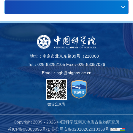
30
9.3，北京）
2026-07
28
2026中国天体生物学暨大洋洲天体生物学联合
会议（第三号通知）（2026.8.27-31，南京）
2026-07
14
第二十届国际介形类大会（ISO 20）第三轮通
知（8月17日—21日，北京）
2026-07
地址：南京市北京东路39号（210008）
09
中国古生物学会古生态专业委员会第九届一次学
Tel：025-83282105
Fax：025-83357026
术年会（第一轮通知）（2026.8.21-27，云
2026-07
Email：ngb@nigpas.ac.cn
南）
02
“新元古代大冰期前后生态系统与环境演变”国际
会议第二轮通知（2026.7.4-7，南京）
2026-07
29
中国古生物学会微体学分会第二十一次学术年
微信公众号
会-中国古生物学会化石藻类专业委员会第十一
2026-06
届会员代表大会暨第二十二次学术年会-江苏省
Copyright 2009 -
2026 中国科学院南京地质古生物研究所
25
关于召开第14届全国同位素地质年代学与同位
古生物学会2026年学术年会（第二轮通知）
苏ICP备05063896号-1
苏公网安备32010202010359号
素地球化学学术讨论会的通知（一号通知）
（2026.9.4-9，伊宁）
2026-06