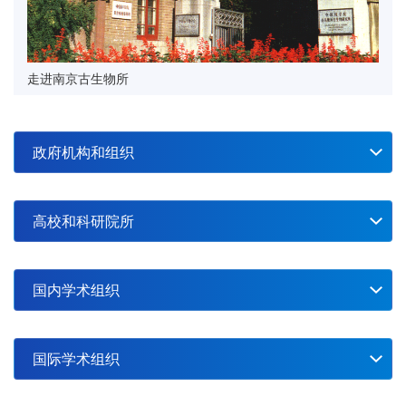
与深时碳循环专题论坛(地球科学领域)”征稿启
03-31
20
中国古生物学会孢粉学分会第十二届第一次学术
事
年会会议通知（第一轮）
2026-03
走进南京古生物所
18
中国古生物学会微体学分会第二十一次学术年
会-中国古生物学会化石藻类专业委员会第十一
2026-03
届会员代表大会暨第二十二次学术年会-江苏省
12
2026年中国地球科学联合学术年会第一号通知
政府机构和组织
古生物学会2026年学术年会（第一轮通知）
（10.17—21 杭州）
2026-03
13
第二十届国际介形类大会（ISO 20）第二轮通
高校和科研院所
知（8月17日—21日，北京）
2026-02
09
第七届国际古地理学会议（10月16-19，阿根廷
国内学术组织
门多萨）
2026-02
09
第五届国际地层学大会注册开启（2026.6.28-
【格致论道】一座墓穴里发现了32具头盖骨，破案关键竟是这
国际学术组织
7.3，苏州昆山）
2026-02
位“隐身证人”| 毛礼米
第二届地质年代学暑期学校通知（2026.9.1-