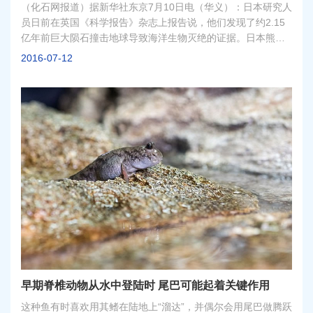
（化石网报道）据新华社东京7月10日电（华义）：日本研究人
员日前在英国《科学报告》杂志上报告说，他们发现了约2.15
亿年前巨大陨石撞击地球导致海洋生物灭绝的证据。日本熊本
大学发布的新闻公报显示，该校和日本海洋研究开发机构等研
2016-07-12
究人员2013年在岐阜县等地的地层中，发现了三叠纪晚期(2.37
亿年至2亿年前)巨大陨石撞击地球的有力证据，研究人员推断
这颗陨石的直径约为3.3米至7.8米。研究人员在上述地层中获
取了多种具有远古海洋浮游动物遗体的微小化石——牙形石，
这些化石只有不到1毫米大小。通过分析这些化石，研究人员发
现，巨大陨石撞击地球后，这些海洋浮游动物在约2.15亿年前
发生了大规模灭绝。研究还发现，当时居于食物链底端的海洋
表层的浮游植物也显著减少，导致这些动物大量灭绝。此前关
于陨石撞击地球导致生物大灭绝的研究只有6600万年前的恐龙
灭绝事件。与此相比，这一新发现的时间更为遥远，而且是陨
石撞击地球导致海洋生物灭绝。研究人员还将研究，那次陨石
撞击对当时地球上陆地生物产生的影响。
早期脊椎动物从水中登陆时 尾巴可能起着关键作用
这种鱼有时喜欢用其鳍在陆地上“溜达”，并偶尔会用尾巴做腾跃